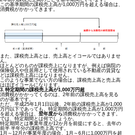
この基準期間の課税売上高が1,000万円を超える場合は、
消費税がかかってきます。
また、課税売上高とは、売上高とイコールではありませ
ん。
ほとんどのものが課税売上になりますが、例えば病院の
保険収入や住居用として使用されている不動産の賃貸な
どは課税売上高にはなりません。
このような事業でない方の場合は、課税売上高と売上高
はほぼイコールになります。
3. 特定期間の課税売上高が1,000万円超
消費税がかかってくるのは、2年前の課税売上高を見る
のが基本です。
ただ、平成25年1月1日以後、2年前の課税売上高が1,000
万円以下であっても、特定期間の課税売上高が1,000万円
を超える場合は、
翌年度から
消費税がかかってきます。
では、特定期間とは何でしょうか。
特定期間とは事業年度が12か月を前提にすると、去年の
前半 半年分の課税売上高です。
1月～12月が事業年度の場合、1月～6月に1,000万円を超