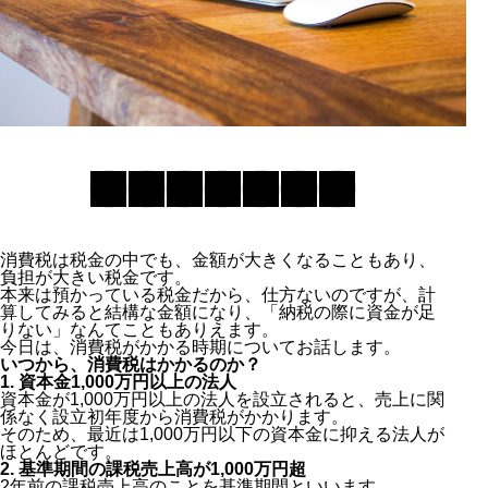
消費税は税金の中でも、金額が大きくなることもあり、
負担が大きい税金です。
本来は預かっている税金だから、仕方ないのですが、計
算してみると結構な金額になり、「納税の際に資金が足
りない」なんてこともありえます。
今日は、消費税がかかる時期についてお話します。
いつから、消費税はかかるのか？
1. 資本金1,000万円以上の法人
資本金が1,000万円以上の法人を設立されると、売上に関
係なく設立初年度から消費税がかかります。
そのため、最近は1,000万円以下の資本金に抑える法人が
ほとんどです。
2. 基準期間の課税売上高が1,000万円超
2年前の課税売上高のことを基準期間といいます。