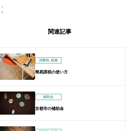
投
稿
ナ
ビ
ゲ
ー
関連記事
シ
ョ
ン
消費税
,
税務
簡易課税の使い方
補助金
京都市の補助金