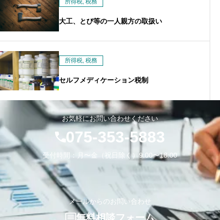
所得税
,
税務
大工、とび等の一人親方の取扱い
所得税
,
税務
セルフメディケーション税制
お気軽にお問い合わせください
075-353-5883
受付時間：月〜金（祝日除く）9:00〜18:00
メールからのお問い合わせ
無料相談フォーム