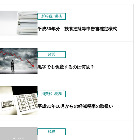
ン
所得税
,
税務
平成30年分 扶養控除等申告書確定様式
経営
黒字でも倒産するのは何故？
消費税
,
税務
平成31年10月からの軽減税率の取扱い
税務