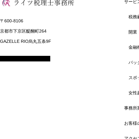
サービ
税務
〒600-8106
京都市下京区醍醐町264
開業
GAZELLE RIO烏丸五条9F
金融
バッ
スポ
女性
事務所
お客様
アクセ