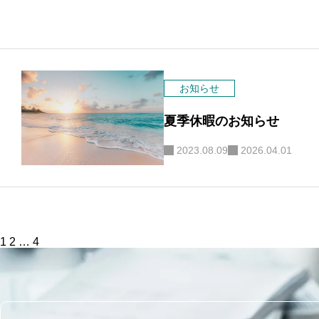
お知らせ
夏季休暇のお知らせ
2023.08.09
2026.04.01
投
1
2
…
4
稿
の
ペ
ー
ジ
送