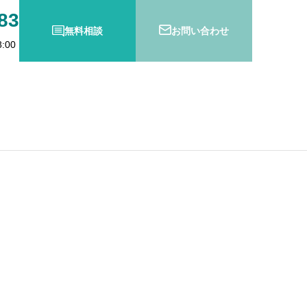
83
無料相談
お問い合わせ
:00
防衛特別法人税とは？
の変更登記義務化スタート