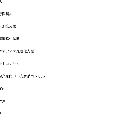
ス
顧問契約
・創業支援
機関格付診断
クオフィス最適化支援
ットコンサル
起業家向け不安解消コンサル
案内
の声
ス