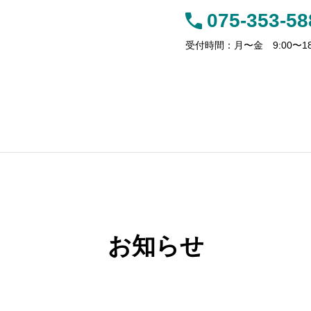
075-353-58
受付時間：月〜金 9:00〜18
サービス
事務所案内
お客様の声
アクセス
【新リース会計基準】残価保証付リ
お知らせ
ト】「保険料調
ースの法人税と消費税、処理の違い
トを解説！
に要注意！
不動産