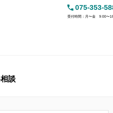
075-353-58
受付時間：月〜金 9:00〜18
サービス
事務所案内
お客様の声
アクセス
料相談
【新リース会計基準】残価保証付リ
ト】「保険料調
ースの法人税と消費税、処理の違い
トを解説！
に要注意！
不動産