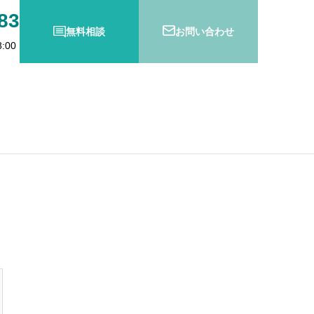
83
無料相談
お問い合わせ
:00
防衛特別法人税とは？
の変更登記義務化スタート