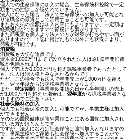
個人での生命保険の加入の場合、生命保険料控除で一定
額までの控除しか認めれていません。
法人になった場合、法人で生命保険への加入が可能とな
り退職金の原資として活用することも可能です。
またお支払の金額は加入内容にもよりますが、一定額は
経費処理ができますので節税にも繋がります。
また節税策も個人より法人の方が対策が打ちやすい面が
ありますので、上記に掲げたもの以外にも状況により、
節税が可能です。
消費税
消費税も大切な論点です。
資本金1,000万円までで設立された法人は原則2年間消費
税が免除されます。
個人で売上が1,000万円を超え課税事業者であったとして
も、法人は別人格とみなされるからです。
ただ、この場合でも法人で年間売上が1,000万円を超え
た、翌々年度からは課税事業者となります。
また、
特定期間
（事業年度開始の日から半年間）の売上
が1,000万円を超えた場合は、
翌年度から
課税事業者とな
りますのでご注意下さい。
社会保険料の加入
個人でも社会保険の加入は可能ですが、事業主様は加入
ができません。
そのため国民健康保険や業種ごとにある国保に加入され
ている方がほとんどです。
ですが、法人になれば社会保険は強制加入となりますの
で、事業主様やご家族も社会保険へ加入することがで
き、その負担の半額を会社の経費で落とすことができる