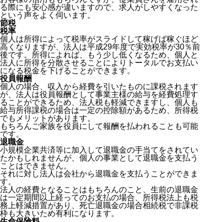
る際にも安心感が違いますので、求人がしやすくなった
という声をよく伺います。
節税
税率
個人は所得によって税率がスライドして稼げば稼ぐほど
高くなりますが、法人は平成29年度で実効税率が30％前
後です。所得によれば、もう少し低くなるため、個人と
法人に所得を分散させることによりトータルでお支払い
になる税金を下げることができます。
役員報酬
個人の場合、収入から経費を引いたものに課税されます
が、法人は役員報酬として事業主様の給与を経費処理す
ることができるため、法人税も軽減できますし、個人も
給与所得課税の場合は一定の控除額があるため、所得税
でもメリットがあります。
もちろんご家族を役員にして報酬を払われることも可能
です。
退職金
小規模企業共済等に加入して退職金の手当てをされてい
たかもしれませんが、個人の事業として退職金を支払う
ことはできません。
それに対し法人は会社から退職金を支払うことができま
す。
法人の経費となることはもちろんのこと、生前の退職金
は一定期間以上経ってのお支払の場合、所得税法上も税
務上軽減措置があり、死亡退職金の場合相続税で非課税
枠も大きいため有利になります。
生命保険料