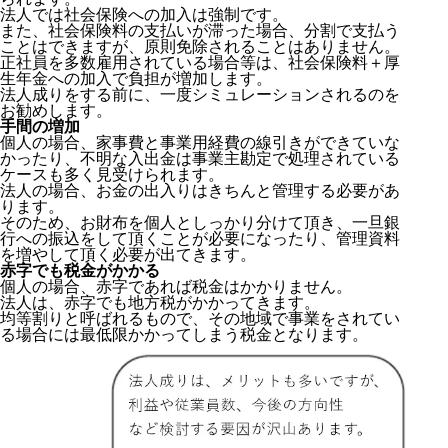
法人では社会保険への加入は強制です。
また、社会保険料の支払いが滞った場合、分割で支払う
ことはできますが、原則免除されることはありません。
正社員を多数雇用されている場合等は、社会保険料＋厚
生年金への加入で負担が増加します。
法人成りをする前に、一度シミュレーションされるのを
お勧めします。
手間の増加
個人の場合、家事費と事業用経費の線引きができていな
かったり、不明な入出金は事業主勘定で処理されている
ケースも多く見受けられます。
法人の場合、お金の出入りはきちんと管理する必要があ
ります。
そのため、お財布を個人としっかり分けて頂き、一旦銀
行への振込をして頂くことが必要になったり、管理資料
を増やして頂く必要が出てきます。
赤字でも税金がかかる
個人の場合、赤字であれば税金はかかりません。
法人は、赤字でも地方税がかかってきます。
均等割りと呼ばれるもので、その地域で事業をされてい
る場合には最低限かかってしまう税金となります。