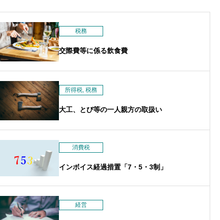
ン
税務
交際費等に係る飲食費
所得税
,
税務
大工、とび等の一人親方の取扱い
消費税
インボイス経過措置「7・5・3制」
経営