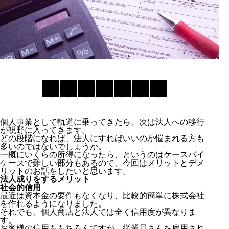
個人事業として軌道に乗ってきたら、次は法人への移行
が視野に入ってきます。
どの段階になれば、法人にすればいいのか悩まれる方も
多いのではないでしょうか。
一概にいくらの所得になったら、というのはケースバイ
ケースで難しい部分もあるので、今回はメリットとデメ
リットのお話をしたいと思います。
法人成りをするメリット
社会的信用
最近は資本金の要件もなくなり、比較的簡単に株式会社
を作れるようになりました。
それでも、個人商店と法人では全く信用度が異なりま
す。
お客様の信用ももちろんですが、従業員さんを雇用され