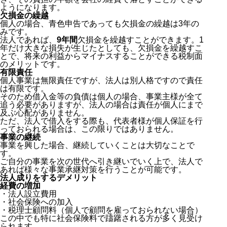
ようになります。
欠損金の繰越
個人の場合、青色申告であっても欠損金の繰越は3年の
みです。
法人であれば、
9年間
欠損金を繰越すことができます。1
年だけ大きな損失が生じたとしても、欠損金を繰越すこ
とで、将来の利益からマイナスすることができる税制面
のメリットです。
有限責任
個人事業は無限責任ですが、法人は別人格ですので責任
は有限です。
そのため借入金等の負債は個人の場合、事業主様が全て
追う必要がありますが、法人の場合は責任が個人にまで
及ぶ心配がありません。
ただ、法人で借入をする際も、代表者様が個人保証を行
っておられる場合は、この限りではありません。
事業の継続
事業を興した場合、継続していくことは大切なことで
す。
ご自分の事業を次の世代へ引き継いでいく上で、法人で
あれば様々な事業承継対策を行うことが可能です。
法人成りをするデメリット
経費の増加
・法人設立費用
・社会保険への加入
・税理士顧問料（個人で顧問を雇っておられない場合）
この中でも特に社会保険料で躊躇される方が多く見受け
られます。