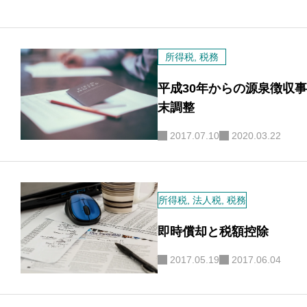
所得税
,
税務
平成30年からの源泉徴収
末調整
2017.07.10
2020.03.22
所得税
,
法人税
,
税務
即時償却と税額控除
2017.05.19
2017.06.04