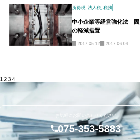
所得税
,
法人税
,
税務
中小企業等経営強化法 固
の軽減措置
2017.05.12
2017.06.04
投
1
2
3
4
稿
の
ペ
ー
ジ
送
り
お気軽にお問い合わせください
075-353-5883