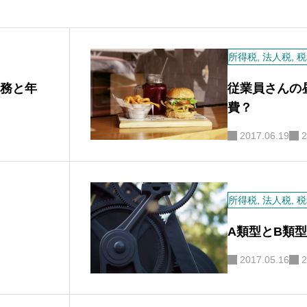
所得税
,
法人税
,
税
事務と年
従業員さんの
費？
2017.06.19
2
所得税
,
法人税
,
税
A類型とB類型
2017.05.16
2