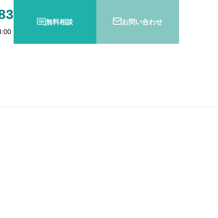
83
無料相談
お問い合わせ
:00
防衛特別法人税とは？
の変更登記義務化スタート