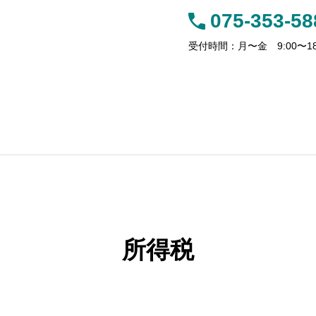
075-353-58
受付時間：月〜金 9:00〜18
サービス
事務所案内
お客様の声
アクセス
【新リース会計基準】残価保証付リ
所得税
ト】「保険料調
ースの法人税と消費税、処理の違い
トを解説！
に要注意！
不動産