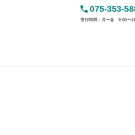
075-353-58
受付時間：月〜金 9:00〜18
サービス
事務所案内
お客様の声
アクセス
【新リース会計基準】残価保証付リ
ト】「保険料調
ースの法人税と消費税、処理の違い
トを解説！
に要注意！
不動産