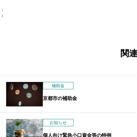
投
稿
ナ
ビ
ゲ
ー
シ
ョ
ン
関
補助金
京都市の補助金
お知らせ
個人向け緊急小口資金等の特例