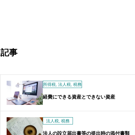
連記事
所得税
,
法人税
,
税務
経費にできる資産とできない資産
法人税
,
税務
法人の設立届出書等の提出時の添付書類