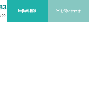
83
無料相談
お問い合わせ
:00
防衛特別法人税とは？
の変更登記義務化スタート