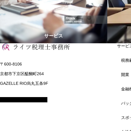
サービス
サービ
税務
〒600-8106
京都市下京区醍醐町264
開業
GAZELLE RIO烏丸五条9F
金融
バッ
スポ